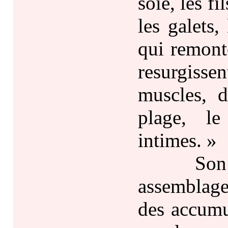
soie, les fi
les galets,
qui remonte
resurgisse
muscles, d
plage, le
intimes. »
Son proc
assemblages
des accumu