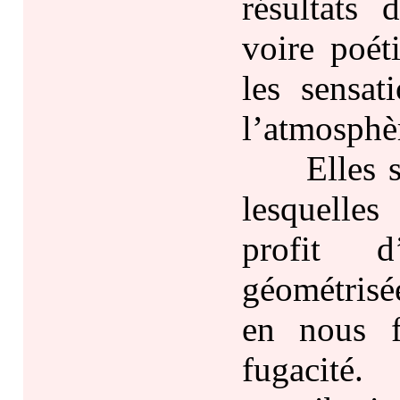
résultats 
voire poét
les sensat
l’atmosphèr
Elles se 
lesquelles
profit d
géométrisé
en nous fa
fugacité