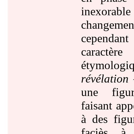
inexorab
changement
cependan
caractère
étymolog
révélation
–
une figur
faisant ap
à des fig
faciès, à