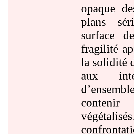
opaque de
plans sér
surface d
fragilité a
la solidité 
aux int
d’ensembl
contenir
végétalis
confrontat