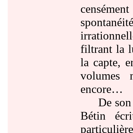
censément 
spontanéi
irrationnel
filtrant la
la capte, 
volumes m
encore…
De son tra
Bétin écr
particul