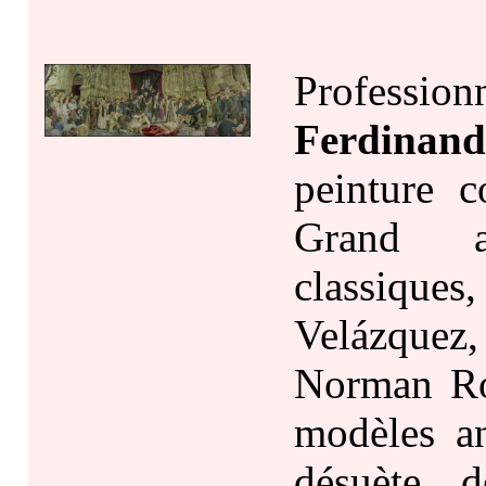
Professio
Ferdinan
peinture 
Grand a
classiques
Velázquez
Norman Roc
modèles an
désuète, d