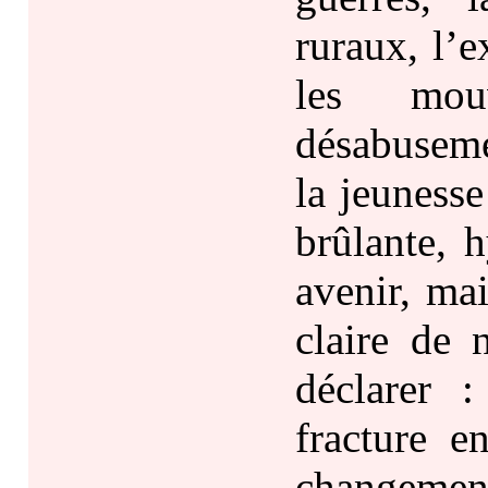
ruraux, l’e
les mouv
désabuseme
la jeuness
brûlante, 
avenir, ma
claire de 
déclarer 
fracture e
changemen