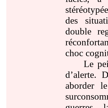
stéréotypé
des situat
double reg
réconfortan
choc cogniti
Le peintr
d’alerte. 
aborder le
surconsom
guerres, 