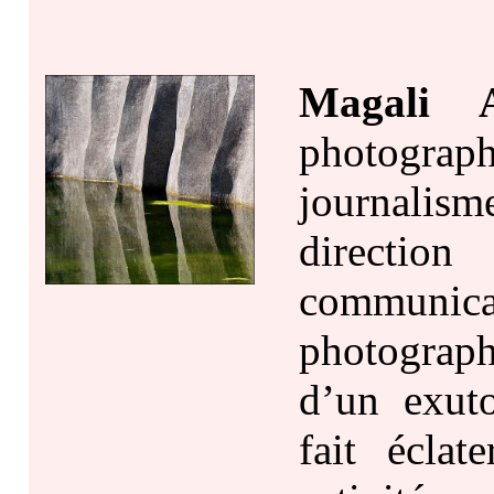
Magali A
photograph
journalism
directio
communic
photograph
d’un exuto
fait éclat