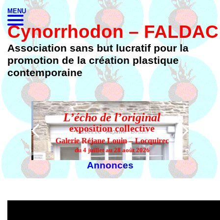
MENU
Cynorrhodon – FALDAC
Association sans but lucratif pour la
promotion de la création plastique
contemporaine
L’écho de l’original
L’
exposition collective
Galerie Réjane Louin – Locquirec
du 4 juillet au 28 août 2026
Annonces