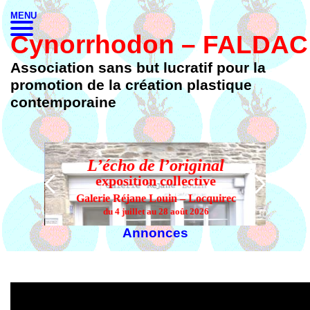
MENU
Cynorrhodon – FALDAC
Association sans but lucratif pour la
promotion de la création plastique
contemporaine
L’écho de l’original
L’
exposition collective
Galerie Réjane Louin – Locquirec
du 4 juillet au 28 août 2026
Annonces