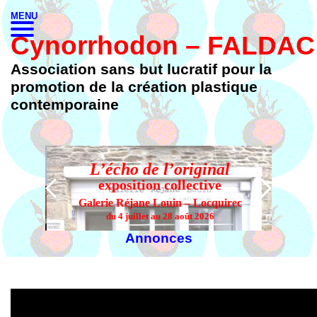
MENU
Cynorrhodon – FALDAC
Association sans but lucratif pour la
promotion de la création plastique
contemporaine
L’écho de l’original
L’
exposition collective
Galerie Réjane Louin – Locquirec
du 4 juillet au 28 août 2026
Annonces