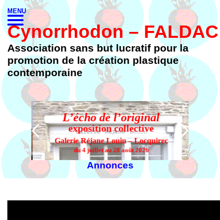
MENU
Cynorrhodon – FALDAC
Association sans but lucratif pour la
promotion de la création plastique
contemporaine
L’écho de l’original
L’
exposition collective
Galerie Réjane Louin – Locquirec
du 4 juillet au 28 août 2026
Annonces