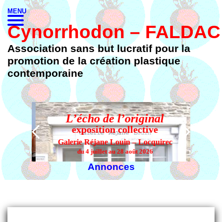
MENU
Cynorrhodon – FALDAC
Association sans but lucratif pour la
promotion de la création plastique
contemporaine
L’écho de l’original
L’
exposition collective
Galerie Réjane Louin – Locquirec
du 4 juillet au 28 août 2026
Annonces