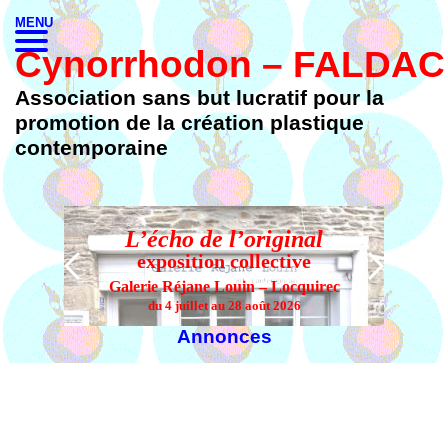
MENU
Cynorrhodon – FALDAC
Association sans but lucratif pour la
promotion de la création plastique
contemporaine
L’écho de l’original
L’
exposition collective
Galerie Réjane Louin – Locquirec
du 4 juillet au 28 août 2026
Annonces