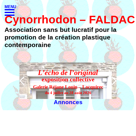
MENU
Cynorrhodon – FALDAC
Association sans but lucratif pour la
promotion de la création plastique
contemporaine
L’écho de l’original
L’
exposition collective
Galerie Réjane Louin – Locquirec
du 4 juillet au 28 août 2026
Annonces