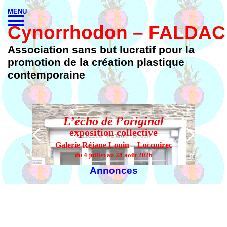
MENU
Cynorrhodon – FALDAC
Association sans but lucratif pour la
promotion de la création plastique
contemporaine
L’écho de l’original
L’
exposition collective
Galerie Réjane Louin – Locquirec
du 4 juillet au 28 août 2026
Annonces