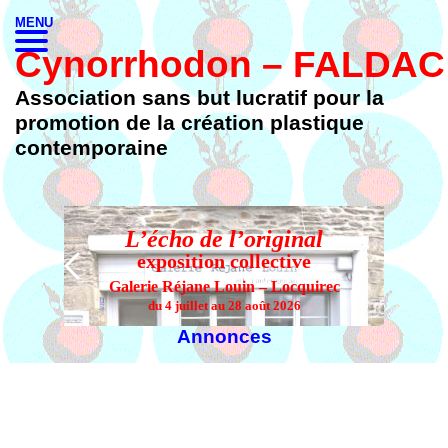
MENU
Cynorrhodon – FALDAC
Association sans but lucratif pour la
promotion de la création plastique
contemporaine
L’écho de l’original
L’
exposition collective
Galerie Réjane Louin – Locquirec
du 4 juillet au 28 août 2026
Annonces