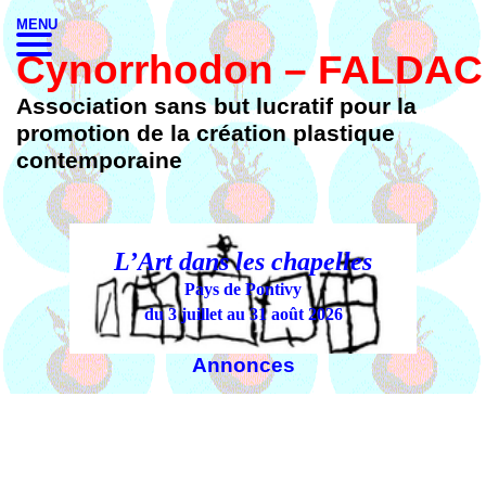
MENU
Cynorrhodon – FALDAC
Association sans but lucratif pour la
promotion de la création plastique
contemporaine
l
L’Art dans les chapelles
Laur
Pays de Pontivy
Abba
rec
du 3 juillet au 31 août 2026
du
Annonces