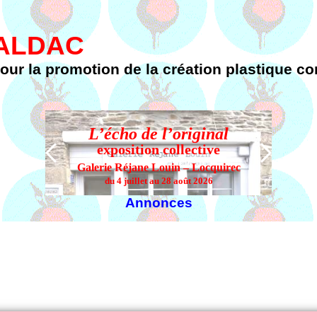
FALDAC
pour la promotion de la création plastique 
L’écho de l’original
L’
exposition collective
Galerie Réjane Louin – Locquirec
du 4 juillet au 28 août 2026
Annonces