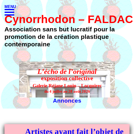
MENU
Cynorrhodon – FALDAC
Association sans but lucratif pour la
promotion de la création plastique
contemporaine
L’écho de l’original
L’
exposition collective
Galerie Réjane Louin – Locquirec
du 4 juillet au 28 août 2026
Annonces