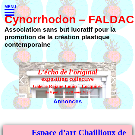
MENU
Cynorrhodon – FALDAC
Association sans but lucratif pour la
promotion de la création plastique
contemporaine
L’écho de l’original
L’
exposition collective
Galerie Réjane Louin – Locquirec
du 4 juillet au 28 août 2026
Annonces