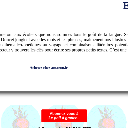
Abonnez-vous à
Le poil à gratter...