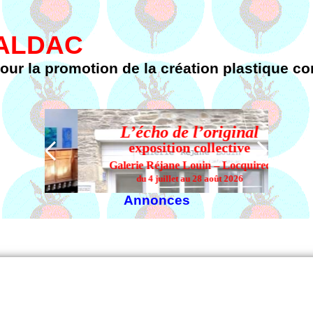
FALDAC
pour la promotion de la création plastique 
L’écho de l’original
 ?
exposition collective
Galerie Réjane Louin – Locquirec
du 4 juillet au 28 août 2026
Annonces