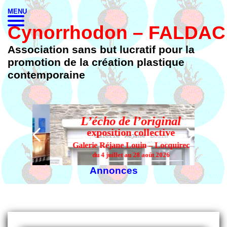
MENU
Cynorrhodon – FALDAC
Association sans but lucratif pour la
promotion de la création plastique
contemporaine
L’écho de l’original
 ?
exposition collective
Galerie Réjane Louin – Locquirec
du 4 juillet au 28 août 2026
Annonces